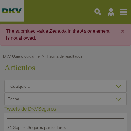
Pasar
al
contenido
principal
×
The submitted value
Zeneida
in the
Autor
element
is not allowed.
DKV Quiero cuidarme
Página de resultados
Artículos
Tweets de DKVSeguros
21 Sep
Seguros particulares