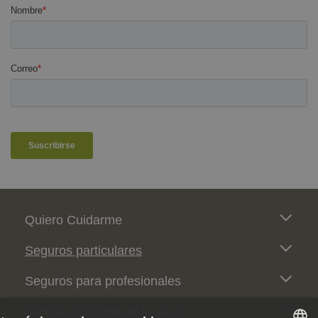
Pie de página
Quiero Cuidarme
Seguros particulares
Seguros para profesionales
Somos activistas de la salud