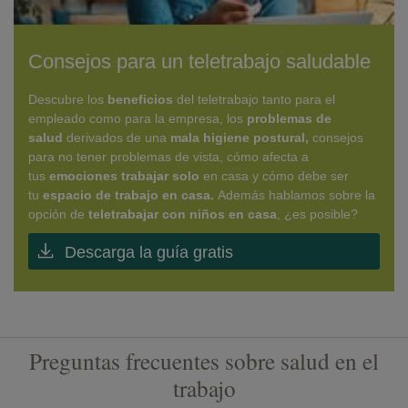
Consejos para un teletrabajo saludable
Descubre los
beneficios
del teletrabajo tanto para el
empleado como para la empresa, los
problemas de
salud
derivados de una
mala higiene postural,
consejos
para no tener problemas de vista, cómo afecta a
tus
emociones trabajar solo
en casa y cómo debe ser
tu
espacio de trabajo en casa.
Además hablamos sobre la
opción de
teletrabajar con niños en casa
, ¿es posible?
Descarga la guía gratis
Preguntas frecuentes sobre salud en el
trabajo