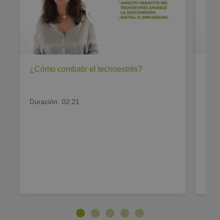
¿Cómo combatir el tecnoestrés?
¿Có
digi
Duración:
02:21
Dura