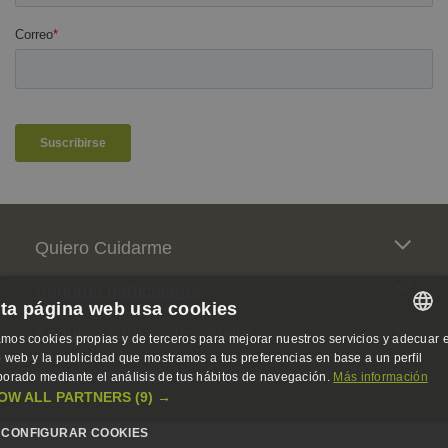
Pie de página
Quiero Cuidarme
Seguros particulares
ta página web usa cookies
Seguros para profesionales
mos cookies propias y de terceros para mejorar nuestros servicios y adecuar e
SPANISH
io web y la publicidad que mostramos a tus preferencias en base a un perfil
Somos activistas de la salud
borado mediante el análisis de tus hábitos de navegación.
Más información
SPANISH
OW ALL PARTNERS
(9) →
ENGLISH
CONFIGURAR COOKIES