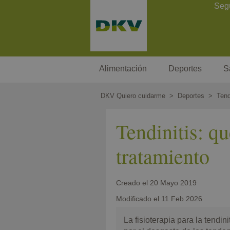
Pasar
Contact Header
Seg
al
contenido
principal
Megamenu
Alimentación
Deportes
S
DKV Quiero cuidarme
Deportes
Tend
Tendinitis: qu
tratamiento
Creado el
20 Mayo 2019
Modificado el
11 Feb 2026
La fisioterapia para la tendi