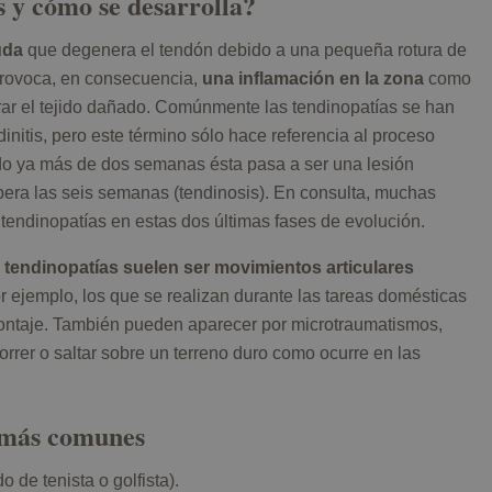
s y cómo se desarrolla?
uda
que degenera el tendón debido a una pequeña rotura de
 provoca, en consecuencia,
una inflamación en la zona
como
arar el tejido dañado. Comúnmente las tendinopatías se han
itis, pero este término sólo hace referencia al proceso
o ya más de dos semanas ésta pasa a ser una lesión
era las seis semanas (tendinosis). En consulta, muchas
endinopatías en estas dos últimas fases de evolución.
s tendinopatías suelen ser movimientos articulares
 ejemplo, los que se realizan durante las tareas domésticas
ontaje. También pueden aparecer por microtraumatismos,
rrer o saltar sobre un terreno duro como ocurre en las
 más comunes
o de tenista o golfista).