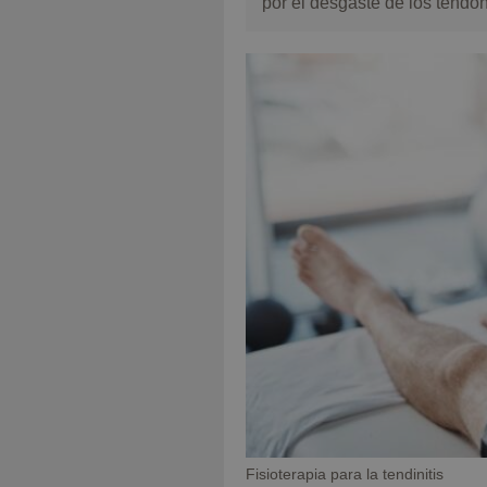
por el desgaste de los tendon
Pie
Fisioterapia para la tendinitis