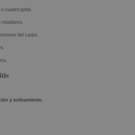
o cuadricipital.
 rotadores.
ensores del carpo.
s.
era.
tis
ión y estiramiento.