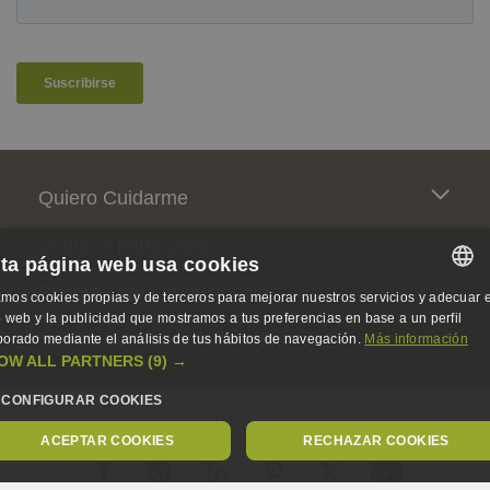
Pie de página
Quiero Cuidarme
Seguros particulares
ta página web usa cookies
Seguros para profesionales
mos cookies propias y de terceros para mejorar nuestros servicios y adecuar e
SPANISH
io web y la publicidad que mostramos a tus preferencias en base a un perfil
Somos activistas de la salud
borado mediante el análisis de tus hábitos de navegación.
Más información
SPANISH
OW ALL PARTNERS
(9) →
ENGLISH
CONFIGURAR COOKIES
Activistas de la salud
GERMAN
ACEPTAR COOKIES
RECHAZAR COOKIES