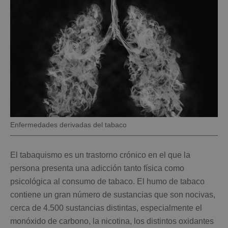
Pie
Enfermedades derivadas del tabaco
de
foto
El tabaquismo es un trastorno crónico en el que la
persona presenta una adicción tanto física como
psicológica al consumo de tabaco. El humo de tabaco
contiene un gran número de sustancias que son nocivas,
cerca de 4.500 sustancias distintas, especialmente el
monóxido de carbono, la nicotina, los distintos oxidantes