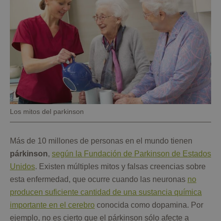
Pie
Los mitos del parkinson
de
foto
Más de 10 millones de personas en el mundo tienen
párkinson
,
según la Fundación de Parkinson de Estados
Unidos
. Existen múltiples mitos y falsas creencias sobre
esta enfermedad, que ocurre cuando las neuronas
no
producen suficiente cantidad de una sustancia química
importante en el cerebro
conocida como dopamina. Por
ejemplo, no es cierto que el párkinson sólo afecte a