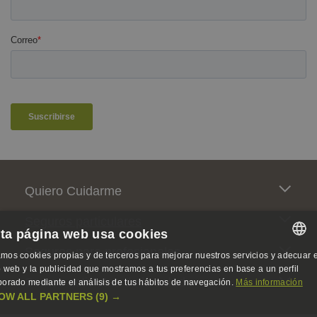
Pie de página
Quiero Cuidarme
Seguros particulares
ta página web usa cookies
Seguros para profesionales
mos cookies propias y de terceros para mejorar nuestros servicios y adecuar e
SPANISH
io web y la publicidad que mostramos a tus preferencias en base a un perfil
Somos activistas de la salud
borado mediante el análisis de tus hábitos de navegación.
Más información
SPANISH
OW ALL PARTNERS
(9) →
ENGLISH