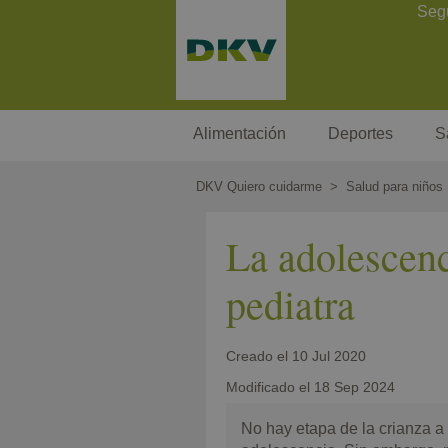
Pasar
Contact Header
Seg
al
contenido
principal
Megamenu
Alimentación
Deportes
S
DKV Quiero cuidarme
Salud para niños
La adolescen
pediatra
Creado el
10 Jul 2020
Modificado el
18 Sep 2024
No hay etapa de la crianza a