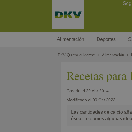
Pasar
Contact Header
Seg
al
contenido
principal
Megamenu
Alimentación
Deportes
S
DKV Quiero cuidarme
Alimentación
Recetas para 
Creado el
29 Abr 2014
Modificado el
09 Oct 2023
Las cantidades de calcio aña
ósea. Te damos algunas idea