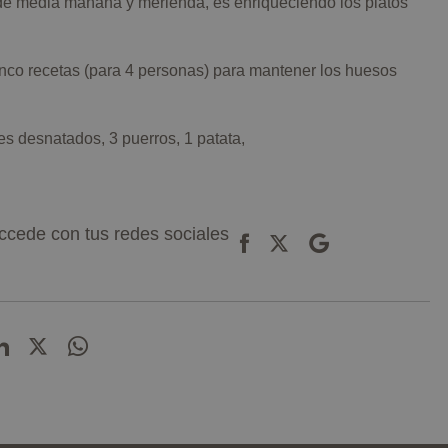
de media mañana y merienda, es enriqueciendo los platos
inco recetas (para 4 personas) para mantener los huesos
es desnatados, 3 puerros, 1 patata,
ccede con tus redes sociales