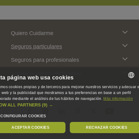
Pie de página
Quiero Cuidarme
Seguros particulares
Seguros para profesionales
Somos activistas de la salud
ta página web usa cookies
mos cookies propias y de terceros para mejorar nuestros servicios y adecuar e
SPANISH
io web y la publicidad que mostramos a tus preferencias en base a un perfil
Activistas de la salud
borado mediante el análisis de tus hábitos de navegación.
Más información
SPANISH
OW ALL PARTNERS
(9) →
ENGLISH
CONFIGURAR COOKIES
GERMAN
ACEPTAR COOKIES
RECHAZAR COOKIES
Legal Menu
Aviso legal, privacidad y cookies
DKV Seguros ©