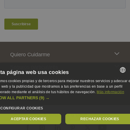
Pie de página
Quiero Cuidarme
Seguros particulares
ta página web usa cookies
Seguros para profesionales
mos cookies propias y de terceros para mejorar nuestros servicios y adecuar e
SPANISH
io web y la publicidad que mostramos a tus preferencias en base a un perfil
Somos activistas de la salud
borado mediante el análisis de tus hábitos de navegación.
Más información
SPANISH
OW ALL PARTNERS
(9) →
ENGLISH
CONFIGURAR COOKIES
Activistas de la salud
GERMAN
ACEPTAR COOKIES
RECHAZAR COOKIES