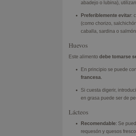
abadejo o lubina), utiliz
Preferiblemente evitar
: 
(como chorizo, salchichó
caballa, sardina o salmó
Huevos
Este alimento
debe tomarse se
En principio se puede c
francesa
.
Si cuesta digerir, introduc
en grasa puede ser de peo
Lácteos
Recomendable
: Se pued
requesón y quesos frescos