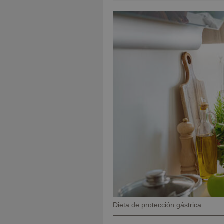
Pie
Dieta de protección gástrica
de