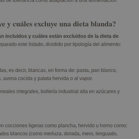
as de tolerancia como adaptación a una alimentación
e y cuáles excluye una dieta blanda?
n incluidos y cuáles están excluidos de la dieta de
arado este listado, dividido por tipología del alimento:
as, es decir, blancas, en forma de: pasta, pan blanco,
, avena cocida y patata hervida o al vapor.
reales integrales, bollería industrial alta en azúcares y
 en cocciones ligeras como plancha, hervido u horno como:
cados blancos (como merluza, dorada, mero, lenguado,