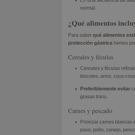
En una secuencia de diet
normal.
¿Qué alimentos incluy
Para saber
qué alimentos está
protección gástrica
hemos prep
Cereales y féculas
Cereales y féculas refinad
biscotes, arroz, cous-cous
Preferiblemente evitar
ce
grasas trans.
Carnes y pescado
Priorizar carnes blancas
pavo, pollo, conejo, pes