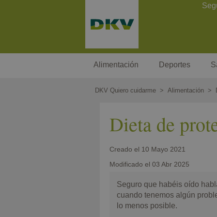
Pasar
Contact Header
Seg
al
contenido
principal
Megamenu
Alimentación
Deportes
S
DKV Quiero cuidarme
Alimentación
Dieta de prot
Creado el
10 Mayo 2021
Modificado el
03 Abr 2025
Seguro que habéis oído hablar
cuando tenemos algún proble
lo menos posible.