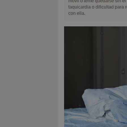
móvil o teme quedarse sin él
taquicardia o dificultad para
con ella.