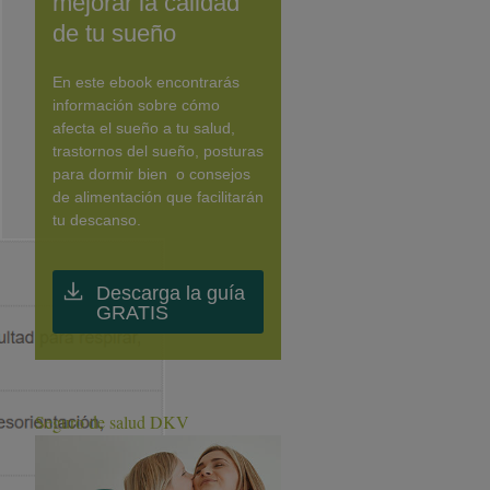
mejorar la calidad
de tu sueño
En este ebook encontrarás
información sobre cómo
afecta el sueño a tu salud,
trastornos del sueño, posturas
para dormir bien o consejos
de alimentación que facilitarán
tu descanso.
Descarga la guía
GRATIS
Seguro de salud DKV