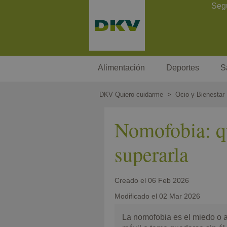
Pasar
Contact Header
Seg
al
contenido
principal
Megamenu
Alimentación
Deportes
S
DKV Quiero cuidarme
Ocio y Bienestar
Nomofobia: q
superarla
Creado el
06 Feb 2026
Modificado el
02 Mar 2026
La nomofobia es el miedo o 