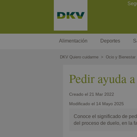
Pasar
Contact Header
Seg
al
contenido
principal
Megamenu
Alimentación
Deportes
S
DKV Quiero cuidarme
Ocio y Bienestar
Pedir ayuda a
Creado el
21 Mar 2022
Modificado el
14 Mayo 2025
Conoce el significado de pedi
del proceso de duelo, en la 