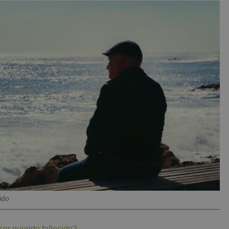
ido
er querido fallecido?