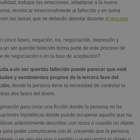
ealidad, trabajar las emociones, adaptarse a la nueva
ersona, recolocar emocionalmente al fallecido y en suma
s son las tareas que se deberán abordar durante
el proceso
n cinco fases, negación, ira, negociación, depresión y
 un ser querido fallecido forma parte de este proceso de
e de negociación o en la fase de aceptación?
da a un ser querido fallecido puede parecer que esté
tudes y sentimientos propios de la tercera fase del
ción,
donde la persona tiene la necesidad de controlar la
 otras dos fases del duelo.
inación para crear una ficción donde la persona no ha
ituaciones hipotéticas donde puede recuperar aquello que ha
ólicos anteriormente descritos: con rezos o usando un objeto
da para poder comunicarse con él, creyendo que la persona
jeto o en otro ser vivo o espíritu y si encuentra el objeto o