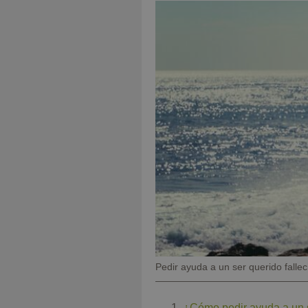
Pie
Pedir ayuda a un ser querido fallec
de
foto
¿Cómo pedir ayuda a un s