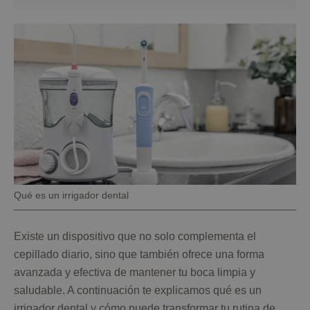
Pie
Qué es un irrigador dental
de
foto
Existe un dispositivo que no solo complementa el
cepillado diario, sino que también ofrece una forma
avanzada y efectiva de mantener tu boca limpia y
saludable. A continuación te explicamos qué es un
irrigador dental y cómo puede transformar tu rutina de