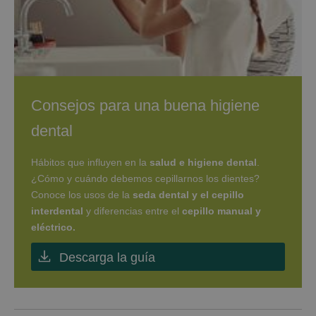
Consejos para una buena higiene
dental
Hábitos que influyen en la
salud e higiene dental
.
¿Cómo y cuándo debemos cepillarnos los dientes?
Conoce los usos de la
seda dental y el cepillo
interdental
y diferencias entre el
cepillo manual y
eléctrico.
Descarga la guía