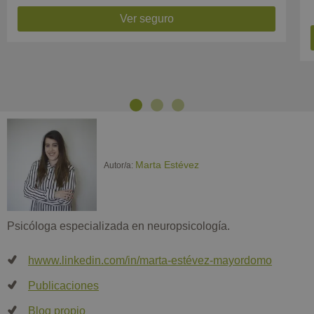
Ver seguro
Previous
Next
Marta Estévez
Autor/a:
Psicóloga especializada en neuropsicología.
hwww.linkedin.com/in/marta-estévez-mayordomo
Publicaciones
Blog propio