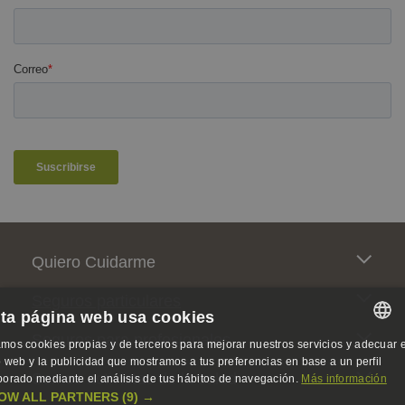
Pie de página
Quiero Cuidarme
Seguros particulares
ta página web usa cookies
Seguros para profesionales
mos cookies propias y de terceros para mejorar nuestros servicios y adecuar e
SPANISH
io web y la publicidad que mostramos a tus preferencias en base a un perfil
Somos activistas de la salud
borado mediante el análisis de tus hábitos de navegación.
Más información
SPANISH
OW ALL PARTNERS
(9) →