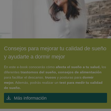
Consejos para mejorar tu calidad de sueño
y ayudarte a dormir mejor
En este e-book conocerás cómo
afecta el sueño a tu salud,
los
diferentes
t
rastornos del sueño, consejos de alimentación
para facilitar el descanso,
trucos
y posturas para
dormir
mejor.
Además, podrás realizar un
test para medir tu calidad
de sueño.
Más información