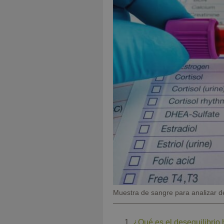
Pie
Muestra de sangre para analizar d
de
foto
¿Qué es el desequilibrio