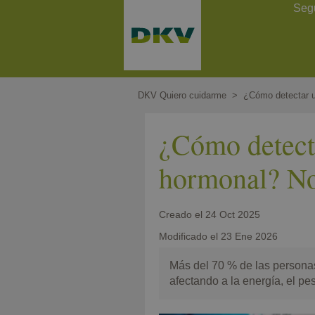
Pasar
Contact Header
Seg
al
contenido
principal
DKV Quiero cuidarme
¿Cómo detectar u
¿Cómo detecta
hormonal? No 
Creado el
24 Oct 2025
Modificado el
23 Ene 2026
Más del 70 % de las personas
afectando a la energía, el pes