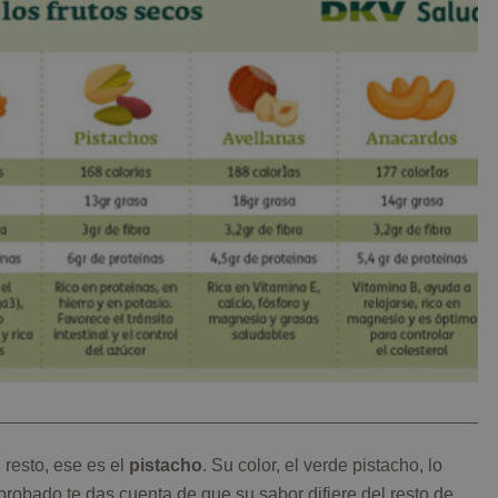
l resto, ese es el
pistacho
. Su color, el verde pistacho, lo
robado te das cuenta de que su sabor difiere del resto de