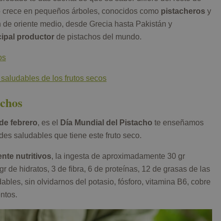
eco crece en pequeños árboles, conocidos como
pistacheros
y
n de oriente medio, desde Grecia hasta Pakistán y
ncipal productor
de pistachos del mundo.
os
saludables de los frutos secos
achos
de febrero
, es el
Día Mundial del Pistacho
te enseñamos
des saludables que tiene este fruto seco.
te nutritivos
, la ingesta de aproximadamente 30 gr
r de hidratos, 3 de fibra, 6 de proteínas, 12 de grasas de las
bles, sin olvidarnos del potasio, fósforo, vitamina B6, cobre
ntos.