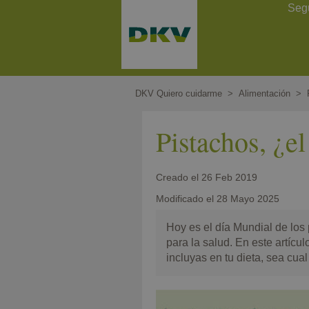
Pasar
Contact Header
Seg
al
contenido
principal
DKV Quiero cuidarme
Alimentación
Pistachos, ¿e
Creado el
26 Feb 2019
Modificado el
28 Mayo 2025
Hoy es el día Mundial de los
para la salud. En este artícu
incluyas en tu dieta, sea cual