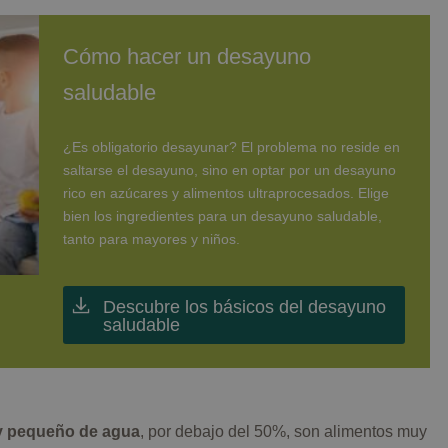
Cómo hacer un desayuno
saludable
¿Es obligatorio desayunar? El problema no reside en
saltarse el desayuno, sino en optar por un desayuno
rico en azúcares y alimentos ultraprocesados. Elige
bien los ingredientes para un desayuno saludable,
tanto para mayores y niños.
Descubre los básicos del desayuno
saludable
y pequeño de agua
, por debajo del 50%, son alimentos muy