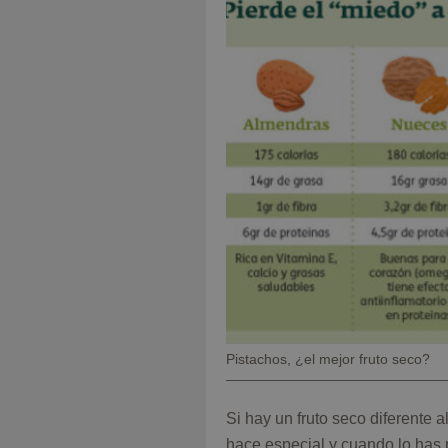
Pie
Pistachos, ¿el mejor fruto seco?
de
foto
Si hay un fruto seco diferente a
hace especial y cuando lo has p