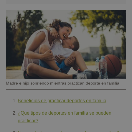
Pie
Madre e hijo sonriendo mientras practican deporte en familia
de
foto
Beneficios de practicar deportes en familia
¿Qué tipos de deportes en familia se pueden
practicar?