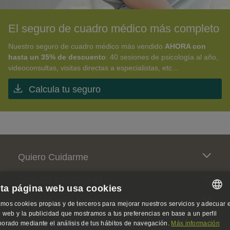
El seguro de cuadro médico más completo
Nuestro seguro de cuadro médico más vendido
AHORA con
hasta un 35% de descuento
: 40 sesiones de psicología al año,
videoconsultas, visitas directas a especialistas, etc...
Calcula tu seguro
Pie de página
Quiero Cuidarme
Seguros particulares
ta página web usa cookies
Seguros para profesionales
mos cookies propias y de terceros para mejorar nuestros servicios y adecuar e
SPANISH
io web y la publicidad que mostramos a tus preferencias en base a un perfil
Somos activistas de la salud
borado mediante el análisis de tus hábitos de navegación.
Más información
SPANISH