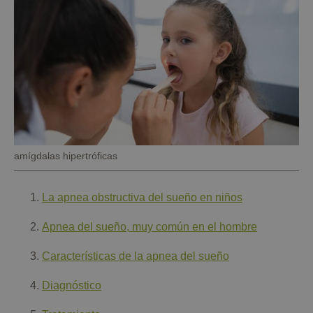
Pie
amígdalas hipertróficas
de
foto
La apnea obstructiva del sueño en niños
Apnea del sueño, muy común en el hombre
Características de la apnea del sueño
Diagnóstico