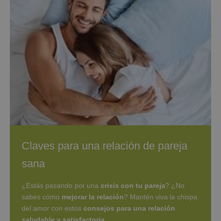
Claves para una relación de pareja
sana
¿Estás pasando por una
crisis con tu pareja
? ¿No
sabes cómo
mejorar la relación
? Mantén viva la chispa
del amor con estos
consejos para una relación
saludable y satisfactoria
.