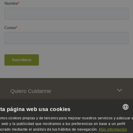
Pie de página
Quiero Cuidarme
Seguros particulares
ta página web usa cookies
Seguros para profesionales
mos cookies propias y de terceros para mejorar nuestros servicios y adecuar e
SPANISH
io web y la publicidad que mostramos a tus preferencias en base a un perfil
Somos activistas de la salud
borado mediante el análisis de tus hábitos de navegación.
Más información
SPANISH