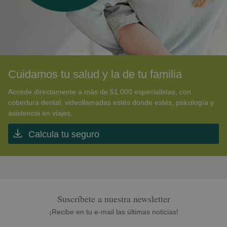
Cuidamos tu salud y la de tu familia
Accede directamente a más de 51.000 especialistas, con
cobertura dental, videollamadas estés donde estés, psicología y
asistencia en viajes.
Calcula tu seguro
Suscríbete a nuestra newsletter
¡Recibe en tu e-mail las últimas noticias!