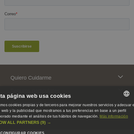
Pie de página
Quiero Cuidarme
Seguros particulares
ta página web usa cookies
Seguros para profesionales
mos cookies propias y de terceros para mejorar nuestros servicios y adecuar e
SPANISH
io web y la publicidad que mostramos a tus preferencias en base a un perfil
Somos activistas de la salud
borado mediante el análisis de tus hábitos de navegación.
Más información
SPANISH
OW ALL PARTNERS
(9) →
ENGLISH
CONFIGURAR COOKIES