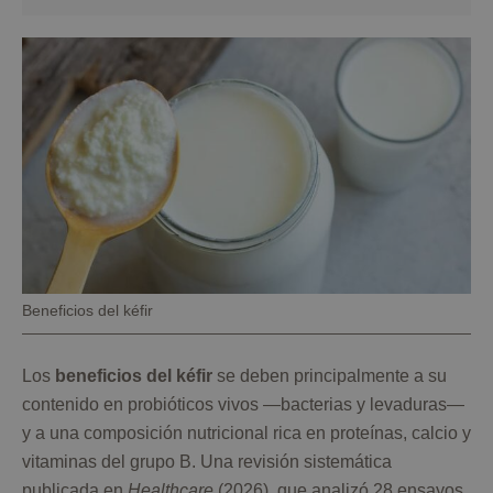
Pie
Beneficios del kéfir
de
foto
Los
beneficios del kéfir
se deben principalmente a su
contenido en probióticos vivos —bacterias y levaduras—
y a una composición nutricional rica en proteínas, calcio y
vitaminas del grupo B. Una revisión sistemática
publicada en
Healthcare
(2026), que analizó 28 ensayos