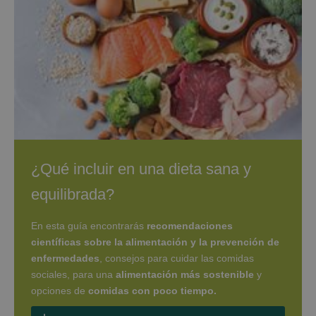
¿Qué incluir en una dieta sana y
equilibrada?
En esta guía encontrarás
recomendaciones
científicas sobre la alimentación y la prevención de
enfermedades
, consejos para cuidar las comidas
sociales, para una
alimentación más sostenible
y
opciones de
comidas con poco tiempo.