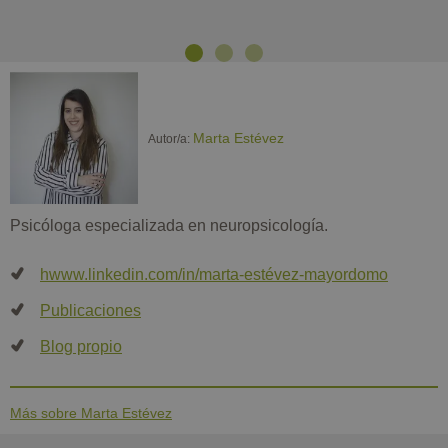
Previous
Next
Marta Estévez
Autor/a:
Psicóloga especializada en neuropsicología.
hwww.linkedin.com/in/marta-estévez-mayordomo
Publicaciones
Blog propio
Más sobre Marta Estévez