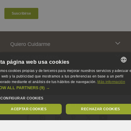
Pie de página
Quiero Cuidarme
Seguros particulares
ta página web usa cookies
Seguros para profesionales
mos cookies propias y de terceros para mejorar nuestros servicios y adecuar e
SPANISH
io web y la publicidad que mostramos a tus preferencias en base a un perfil
Somos activistas de la salud
borado mediante el análisis de tus hábitos de navegación.
Más información
SPANISH
OW ALL PARTNERS
(9) →
ENGLISH
CONFIGURAR COOKIES
Activistas de la salud
GERMAN
ACEPTAR COOKIES
RECHAZAR COOKIES
OBLIGATORIAS
ANALÍTICA
PUBLICIDAD