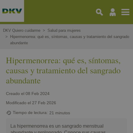
Pasar
al
contenido
principal
DKV Quiero cuidarme
Salud para mujeres
Hipermenorrea: qué es, síntomas, causas y tratamiento del sangrado
abundante
Hipermenorrea: qué es, síntomas,
causas y tratamiento del sangrado
abundante
Creado el
08 Feb 2024
Modificado el
27 Feb 2026
Tiempo de lectura
21 minutos
La hipermenorrea es un sangrado menstrual
abundante y prolongado. Conoce sus causas,