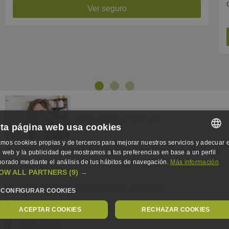
Ver seguro
Previous
Next
Mariana Rickmann
Autor/a:
ta página web usa cookies
mos cookies propias y de terceros para mejorar nuestros servicios y adecuar e
Bioquímica, doctora con 5 años de experiencia postdoctoral
SPANISH
io web y la publicidad que mostramos a tus preferencias en base a un perfil
borado mediante el análisis de tus hábitos de navegación.
Más información
en investigación biomédica.
SPANISH
OW ALL PARTNERS
(9) →
ENGLISH
www.linkedin.com/in/mariana-rickmann/
CONFIGURAR COOKIES
GERMAN
Publicaciones
ACEPTAR COOKIES
RECHAZAR COOKIES
Blog propio