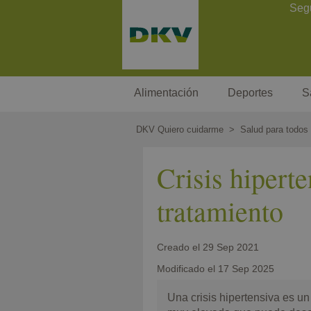
Pasar
Contact Header
Seg
al
contenido
principal
Megamenu
Alimentación
Deportes
S
DKV Quiero cuidarme
Salud para todos
Crisis hiperte
tratamiento
Creado el
29 Sep 2021
Modificado el
17 Sep 2025
Una crisis hipertensiva es un