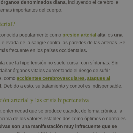
n
órganos denominados diana
, incluyendo el cerebro, el
stemas importantes del cuerpo.
terial?
ás conocida popularmente como
presión arterial
alta
, es
una
 elevada de la sangre contra las paredes de las arterias. Se
más frecuente en los países occidentales.
a que la hipertensión no suele cursar con síntomas. Sin
dañar órganos vitales aumentando el riesgo de sufrir
es, como
accidentes cerebrovasculares
,
ataques al
l
. Debido a esto, su tratamiento y control es indispensable.
ión arterial y las crisis hipertensiva
 enfermedad que se produce cuando, de forma crónica, la
encima de los valores establecidos como óptimos o normales.
nsivas son una manifestación muy infrecuente que se