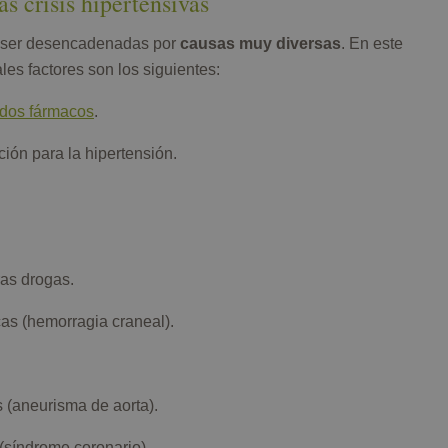
s crisis hipertensivas
en ser desencadenadas por
causas muy diversas
. En este
les factores son los siguientes:
dos fármacos
.
ión para la hipertensión.
ras drogas.
s (hemorragia craneal).
(aneurisma de aorta).
(síndrome coronario).