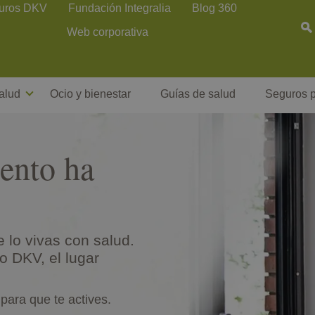
uros DKV
Fundación Integralia
Blog 360
Web corporativa
alud
Ocio y bienestar
Guías de salud
Seguros p
ento ha
 lo vivas con salud.
 DKV, el lugar
 para que te actives.