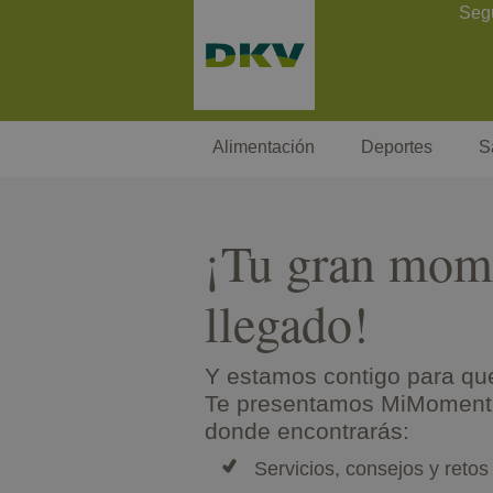
Pasar
Contact Header
Seg
al
contenido
principal
Megamenu
Alimentación
Deportes
S
¡Tu gran mom
llegado!
Y estamos contigo para que
Te presentamos MiMomento
donde encontrarás:
Servicios, consejos y retos