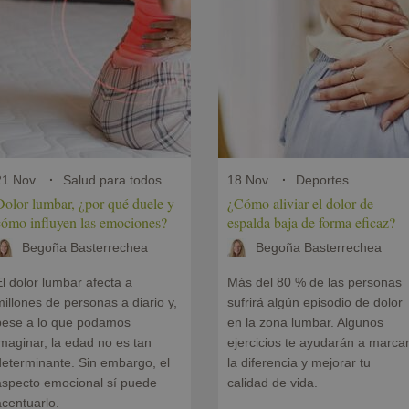
21 Nov
Salud para todos
18 Nov
Deportes
Dolor lumbar, ¿por qué duele y
¿Cómo aliviar el dolor de
cómo influyen las emociones?
espalda baja de forma eficaz?
Begoña Basterrechea
Begoña Basterrechea
l dolor lumbar afecta a
Más del 80 % de las personas
illones de personas a diario y,
sufrirá algún episodio de dolor
pese a lo que podamos
en la zona lumbar. Algunos
maginar, la edad no es tan
ejercicios te ayudarán a marca
determinante. Sin embargo, el
la diferencia y mejorar tu
aspecto emocional sí puede
calidad de vida.
centuarlo.